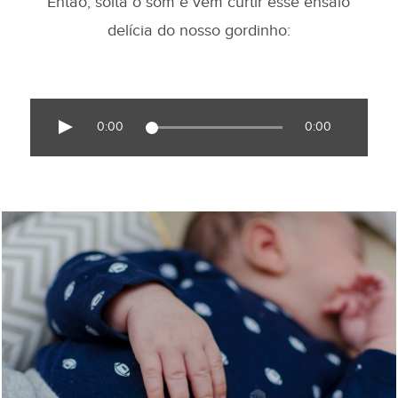
Então, solta o som e vem curtir esse ensaio
delícia do nosso gordinho:
0:00
0:00