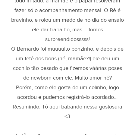
todo irritado, a mamãe e o papai resolveram
fazer só o acompanhamento mensal. O Bê é
bravinho, e rolou um medo de no dia do ensaio
ele dar trabalho, mas.... fomos
surpreendidosssss!
O Bernardo foi muuuuito bonzinho, e depois de
um tetê dos bons (né, mamãe?!) ele deu um
cochilo tão pesado que fizemos váárias poses
de newborn com ele. Muito amor né?
Porém, como ele gosta de um colinho, logo
acordou e pudemos registrá-lo acordado...
Resumindo: Tô aqui babando nessa gostosura
<3